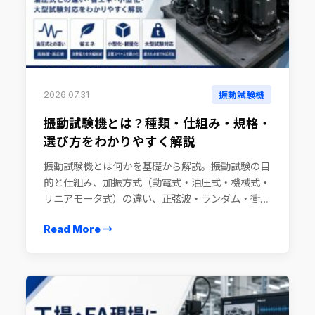
2026.07.31
振動試験機
振動試験機とは？種類・仕組み・規格・
選び方をわかりやすく解説
振動試験機とは何かを基礎から解説。振動試験の目
的と仕組み、加振方式（動電式・油圧式・機械式・
リニアモータ式）の違い、正弦波・ランダム・衝
撃・輸送振動の試験種別、JIS・IEC・ISO規格、選
Read More →
定時の注意点までを試験装置メーカーの視点でまと
めました。