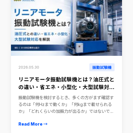
2026.05.30
振動試験機
リニアモータ振動試験機とは？油圧式と
の違い・省エネ・小型化・大型試験対応
を解説
振動試験機を検討するとき、多くの方がまず確認す
るのは「何Hzまで動くか」「何kgまで載せられる
か」「どれくらいの加振力が出るか」ではないでし
ょうか。 もちろん、周波数・可搬重量・加振力は
Read More →
重要です。ただし、実際の装置選定で […]