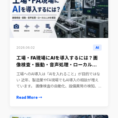
2026.06.02
AI
工場・FA現場にAIを導入するには？画
像検査・振動・音声処理・ローカル
LLMまで実装のポイントを解説
工場へのAI導入は「AIを入れること」が目的ではな
い 近年、製造業やFA現場でもAI導入の相談が増え
ています。 画像検査の自動化、設備異常の検知、
振動データによる予兆保全、異音検知、作業記録の
Read More →
自動化、過去トラブルの検索支 […]