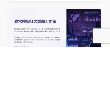
2026.02.15
AI検査装置
【2026年版】異常検知AI導入の「壁」
をどう乗り越えるか？FA現場が直面す
る課題と最新の技術的解決策
はじめに：なぜ、AI導入は「PoC止まり」になって
しまうのか 2026年現在、製造業において「AIによ
る外観検査」や「予兆保全」は、検討事項の一つと
なってきております。多くの企業が検討を開始し、