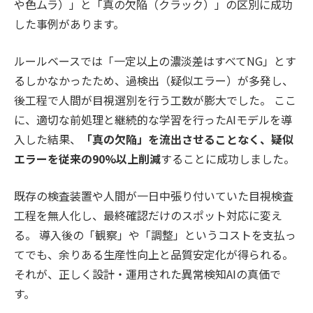
や色ムラ）」と「真の欠陥（クラック）」の区別に成功
した事例があります。
ルールベースでは「一定以上の濃淡差はすべてNG」とす
るしかなかったため、過検出（疑似エラー）が多発し、
後工程で人間が目視選別を行う工数が膨大でした。 ここ
に、適切な前処理と継続的な学習を行ったAIモデルを導
入した結果、
「真の欠陥」を流出させることなく、疑似
エラーを従来の90%以上削減
することに成功しました。
既存の検査装置や人間が一日中張り付いていた目視検査
工程を無人化し、最終確認だけのスポット対応に変え
る。 導入後の「観察」や「調整」というコストを支払っ
てでも、余りある生産性向上と品質安定化が得られる。
それが、正しく設計・運用された異常検知AIの真価で
す。