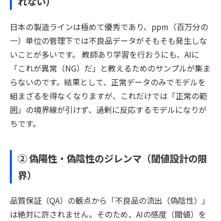
れない）
日本の製造ラインは極めて優秀であり、ppm（百万分の
一）単位の管理下では不良品データがそもそも発生しな
いことが多いです。 教師あり学習を行おうにも、AIに
「これが異常（NG）だ」と教えるためのサンプルが集ま
らないのです。結果として、正常データのみでモデルを
組まざるを得なくなりますが、これだけでは「正常の範
囲」の境界線が引けず、過剰に反応するモデルになりが
ちです。
② 偽陽性・偽陰性のジレンマ（閾値設計の限
界）
品質保証（QA）の観点から「不良品の流出（偽陰性）」
は絶対に許されません。そのため、AIの感度（閾値）を