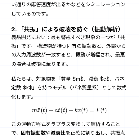
い通りの応答速度が出るかなどをシミュレーション
しているのです
。
2. 「共振」による破壊を防ぐ（振動解析）
製品開発において最も警戒すべき現象の一つが「共
振」です。 構造物が持つ固有の振動数と、外部から
の入力周波数が一致すると、振動が増幅され、最悪
の場合は破損に至ります
。
私たちは、対象物を「質量 $m$、減衰 $c$、バネ
定数 $k$」を持つモデル（バネ質量系）として数式
化します
。
m
x
¨
(
t
)
+
c
x
˙
(
t
)
+
k
x
(
t
)
=
F
(
t
)
この運動方程式をラプラス変換して解析すること
で、
固有振動数
や
減衰比
を正確に割り出し、共振点