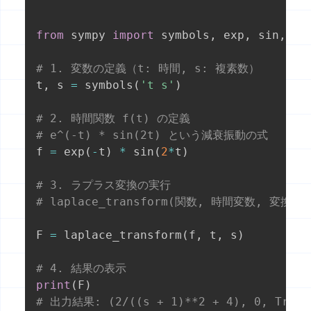
from
 sympy 
import
 symbols
,
 exp
,
 sin
,
 la
# 1. 変数の定義（t: 時間, s: 複素数）
t
,
 s 
=
 symbols
(
't s'
)
# 2. 時間関数 f(t) の定義
# e^(-t) * sin(2t) という減衰振動の式
f 
=
 exp
(
-
t
)
*
 sin
(
2
*
t
)
# 3. ラプラス変換の実行
# laplace_transform(関数, 時間変数, 変換後
F 
=
 laplace_transform
(
f
,
 t
,
 s
)
# 4. 結果の表示
print
(
F
)
# 出力結果: (2/((s + 1)**2 + 4), 0, True)